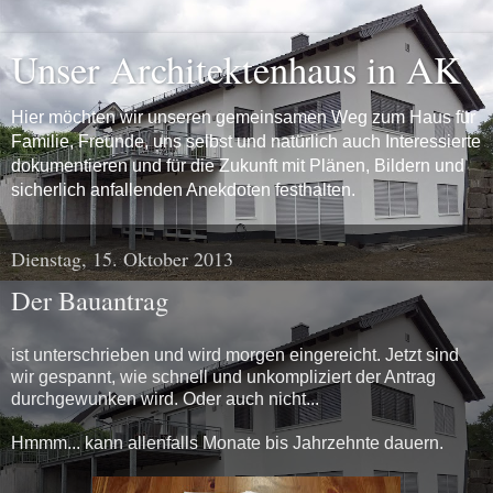
Unser Architektenhaus in AK
Hier möchten wir unseren gemeinsamen Weg zum Haus für
Familie, Freunde, uns selbst und natürlich auch Interessierte
dokumentieren und für die Zukunft mit Plänen, Bildern und
sicherlich anfallenden Anekdoten festhalten.
Dienstag, 15. Oktober 2013
Der Bauantrag
ist unterschrieben und wird morgen eingereicht. Jetzt sind
wir gespannt, wie schnell und unkompliziert der Antrag
durchgewunken wird. Oder auch nicht...
Hmmm... kann allenfalls Monate bis Jahrzehnte dauern.