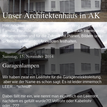
Unser Architektenhaus in AK
Hier möchten wir unseren gemeinsamen Weg zum Haus für
Familie, Freunde, uns selbst und natürlich auch Interessierte
dokumentieren und für die Zukunft mit Plänen, Bildern und
sicherlich anfallenden Anekdoten festhalten.
Samstag, 15. November 2014
Garagenlampen
Wir haben zwar ein Leerrohr für die Garagenelektroleitung,
aber wie der Name es schon sagt: Es ist leider immernoch
LEER... *schnüff*
Dabei fällt mir ein, wie nennt man eigentlich ein Leerrohr,
nachdem es gefüllt wurde?!? Vollrohr oder Kabelrohr
oder...???